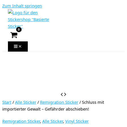
Zum Inhalt springen
Start
/
Alle Sticker
/
Remigration Sticker
/ Schluss mit
importierter Gewalt – Gefährder abschieben!
Remigration Sticker
,
Alle Sticker
,
Vinyl Sticker