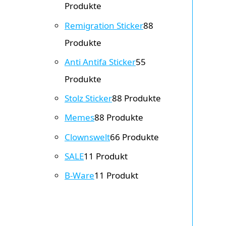
Produkte
Remigration Sticker
8
8
Produkte
Anti Antifa Sticker
5
5
Produkte
Stolz Sticker
8
8 Produkte
Memes
8
8 Produkte
Clownswelt
6
6 Produkte
SALE
1
1 Produkt
B-Ware
1
1 Produkt